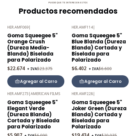
PUEDE QUE TE INTERESEN ESTOS
Productos recomendados
HER.AMF069
|
HER.AMF114
|
-3%
-3%
Goma Squeegee 5"
Goma Squeegee 5"
OFF
OFF
Orange Crush
Blue Blanda (Dureza
(Dureza Media-
Blanda) Cortada y
Blanda) Biselada
Biselada para
para Polarizado
Polarizado
$22.674
$6.402
$23.375
$6.600
+ IVA
+ IVA
Agregar al Carro
Agregar al Carro
HER.AMF273
|
AMERICAN FILMS
HER.AMF228
|
-3%
-3%
Goma Squeegee 5"
Goma Squeegee 5"
OFF
OFF
Elegant Verde
Joker Green (Dureza
(Dureza Blanda)
Blanda) Cortada y
Cortada y Biselada
Biselada para
para Polarizado
Polarizado
$5.907
$19.434
$6.090
$20.035
+ IVA
+ IVA