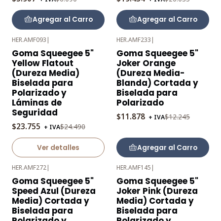
Agregar al Carro
Agregar al Carro
HER.AMF093
|
HER.AMF233
|
-3%
-3%
Goma Squeegee 5"
Goma Squeegee 5"
OFF
OFF
Yellow Flatout
Joker Orange
Agotado
(Dureza Media)
(Dureza Media-
Biselada para
Blanda) Cortada y
Polarizado y
Biselada para
Láminas de
Polarizado
Seguridad
$11.878
$12.245
+ IVA
$23.755
$24.490
+ IVA
Ver detalles
Agregar al Carro
HER.AMF272
|
HER.AMF145
|
-3%
-3%
Goma Squeegee 5"
Goma Squeegee 5"
OFF
OFF
Speed Azul (Dureza
Joker Pink (Dureza
Media) Cortada y
Media) Cortada y
Biselada para
Biselada para
Polarizado y
Polarizado y