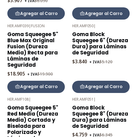
$5.907
$6.090
+ IVA
Agregar al Carro
Agregar al Carro
HER.AMF039
|
FUSION
HER.AMF050
|
-5%
-25%
Goma Squeegee 5"
Goma Block
OFF
OFF
Blue Max Original
Squeegee 6" (Dureza
Fusion (Dureza
Dura) para Láminas
Media) Recta para
de Seguridad
Láminas de
$3.840
$5.120
+ IVA
Seguridad
$18.905
$19.900
+ IVA
Agregar al Carro
Agregar al Carro
HER.AMF108
|
HER.AMF051
|
-25%
-25%
Goma Squeegee 5"
Goma Block
OFF
OFF
Red Media (Dureza
Squeegee 8" (Dureza
Media) Cortada y
Dura) para Láminas
Biselada para
de Seguridad
Polarizado y
$4.759
$6.345
+ IVA