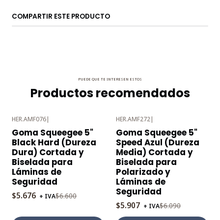
COMPARTIR ESTE PRODUCTO
PUEDE QUE TE INTERESEN ESTOS
Productos recomendados
HER.AMF076
|
HER.AMF272
|
-14%
-3%
Goma Squeegee 5"
Goma Squeegee 5"
OFF
OFF
Black Hard (Dureza
Speed Azul (Dureza
Dura) Cortada y
Media) Cortada y
Biselada para
Biselada para
Láminas de
Polarizado y
Seguridad
Láminas de
Seguridad
$5.676
$6.600
+ IVA
$5.907
$6.090
+ IVA