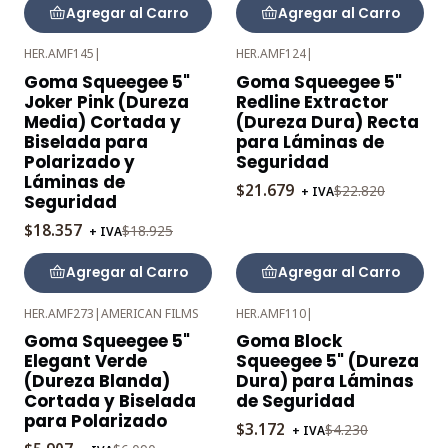
Agregar al Carro
Agregar al Carro
HER.AMF145
|
HER.AMF124
|
-3%
-5%
Goma Squeegee 5"
Goma Squeegee 5"
OFF
OFF
Joker Pink (Dureza
Redline Extractor
Media) Cortada y
(Dureza Dura) Recta
Biselada para
para Láminas de
Polarizado y
Seguridad
Láminas de
$21.679
$22.820
+ IVA
Seguridad
$18.357
$18.925
+ IVA
Agregar al Carro
Agregar al Carro
HER.AMF273
|
AMERICAN FILMS
HER.AMF110
|
-3%
-25%
Goma Squeegee 5"
Goma Block
OFF
OFF
Elegant Verde
Squeegee 5" (Dureza
(Dureza Blanda)
Dura) para Láminas
Cortada y Biselada
de Seguridad
para Polarizado
$3.172
$4.230
+ IVA