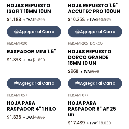
-3%
-3%
HOJAS REPUESTO
HOJA REPUESTO 1.5"
OFF
OFF
ISOFIT 18MM 10UN
ACCUTEC PRO 100UN
$1.188
$10.258
$1.225
$10.575
+ IVA
+ IVA
Agregar al Carro
Agregar al Carro
HER.AMF030
|
HER.AMF205
|
DORCO
-3%
-3%
RASPADOR MINI 1.5"
HOJAS REPUESTO
OFF
OFF
DORCO GRANDE
$1.833
$1.890
+ IVA
18MM 10 UN
$960
$990
+ IVA
Agregar al Carro
Agregar al Carro
HER.AMF057
|
HER.AMF077
|
-3%
-3%
HOJA PARA
HOJA PARA
OFF
OFF
RASPADOR 4" 1 HILO
RASPADOR 6" AF 25
un
$1.838
$1.895
+ IVA
$17.489
$18.030
+ IVA