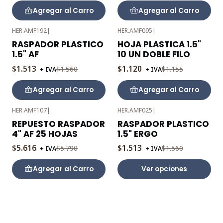
Agregar al Carro
Agregar al Carro
HER.AMF192
|
HER.AMF095
|
-3%
-3%
RASPADOR PLASTICO
HOJA PLASTICA 1.5"
OFF
OFF
1.5" AF
10 UN DOBLE FILO
$1.513
$1.120
$1.560
$1.155
+ IVA
+ IVA
Agregar al Carro
Agregar al Carro
HER.AMF107
|
HER.AMF025
|
-3%
-3%
REPUESTO RASPADOR
RASPADOR PLASTICO
OFF
OFF
4" AF 25 HOJAS
1.5" ERGO
$5.616
$1.513
$5.790
$1.560
+ IVA
+ IVA
Agregar al Carro
Ver opciones