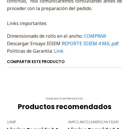
contínuo, nos comunicaremos consultando antes de
proceder con la preparación del pedido.
Links importantes
Dimensionado de rollo en el ancho:
COMPRAR
Descargar Ensayo IDIEM
REPORTE IDIEM 4 MIL.pdf
Politicas de Garantía:
Link
COMPARTIR ESTE PRODUCTO
PUEDE QUE TE INTERESEN ESTOS
Productos recomendados
|
AMF
AMF.CL4M72
|
AMERICAN FILMS
-3%
-3%