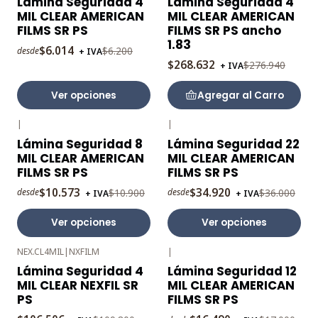
Lámina Seguridad 4
Lámina Seguridad 4
OFF
OFF
MIL CLEAR AMERICAN
MIL CLEAR AMERICAN
FILMS SR PS
FILMS SR PS ancho
1.83
$6.014
$6.200
desde
+ IVA
$268.632
$276.940
+ IVA
Ver opciones
Agregar al Carro
|
|
-3%
-3%
Lámina Seguridad 8
Lámina Seguridad 22
OFF
OFF
MIL CLEAR AMERICAN
MIL CLEAR AMERICAN
FILMS SR PS
FILMS SR PS
$10.573
$34.920
$10.900
$36.000
desde
desde
+ IVA
+ IVA
Ver opciones
Ver opciones
NEX.CL4MIL
|
NXFILM
|
-3%
-3%
Lámina Seguridad 4
Lámina Seguridad 12
OFF
OFF
MIL CLEAR NEXFIL SR
MIL CLEAR AMERICAN
PS
FILMS SR PS