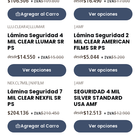
$106.506
$16.490
$109.800
$17.000
desde
+ IVA
+ IVA
Agregar al Carro
Ver opciones
LLU.CLEAR4
|
LLUMAR
|
AMF
-3%
-3%
Lámina Seguridad 4
Lámina Seguridad 2
OFF
OFF
MIL CLEAR LLUMAR SR
MIL CLEAR AMERICAN
PS
FILMS SR PS
$14.550
$5.044
$15.000
$5.200
desde
desde
+ IVA
+ IVA
Ver opciones
Ver opciones
NEX.CL7MIL
|
NXFILM
|
AMF
-3%
-3%
Lámina Seguridad 7
SEGURIDAD 4 MIL
OFF
OFF
MIL CLEAR NEXFIL SR
SILVER STANDARD
PS
USA AMF
$204.136
$12.513
$210.450
$12.900
desde
+ IVA
+ IVA
Agregar al Carro
Ver opciones