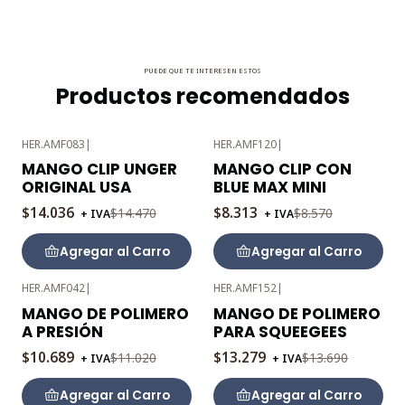
PUEDE QUE TE INTERESEN ESTOS
Productos recomendados
HER.AMF083
|
HER.AMF120
|
-3%
-3%
MANGO CLIP UNGER
MANGO CLIP CON
OFF
OFF
ORIGINAL USA
BLUE MAX MINI
$14.036
$8.313
$14.470
$8.570
+ IVA
+ IVA
Agregar al Carro
Agregar al Carro
HER.AMF042
|
HER.AMF152
|
-3%
-3%
MANGO DE POLIMERO
MANGO DE POLIMERO
OFF
OFF
A PRESIÓN
PARA SQUEEGEES
$10.689
$13.279
$11.020
$13.690
+ IVA
+ IVA
Agregar al Carro
Agregar al Carro