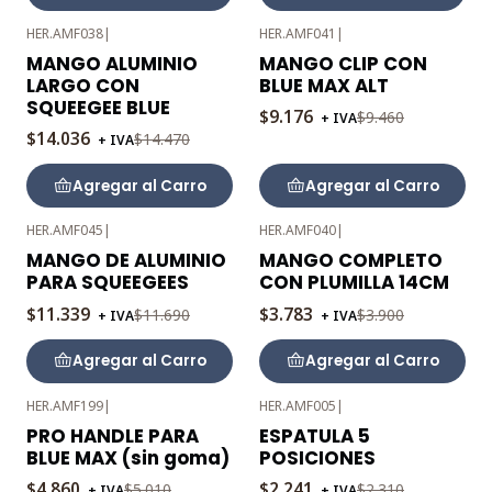
HER.AMF038
|
HER.AMF041
|
-3%
-3%
MANGO ALUMINIO
MANGO CLIP CON
OFF
OFF
LARGO CON
BLUE MAX ALT
SQUEEGEE BLUE
$9.176
$9.460
+ IVA
$14.036
$14.470
+ IVA
Agregar al Carro
Agregar al Carro
HER.AMF045
|
HER.AMF040
|
-3%
-3%
MANGO DE ALUMINIO
MANGO COMPLETO
OFF
OFF
PARA SQUEEGEES
CON PLUMILLA 14CM
$11.339
$3.783
$11.690
$3.900
+ IVA
+ IVA
Agregar al Carro
Agregar al Carro
HER.AMF199
|
HER.AMF005
|
-3%
-3%
PRO HANDLE PARA
ESPATULA 5
OFF
OFF
BLUE MAX (sin goma)
POSICIONES
Agotado
$4.860
$2.241
$5.010
$2.310
+ IVA
+ IVA