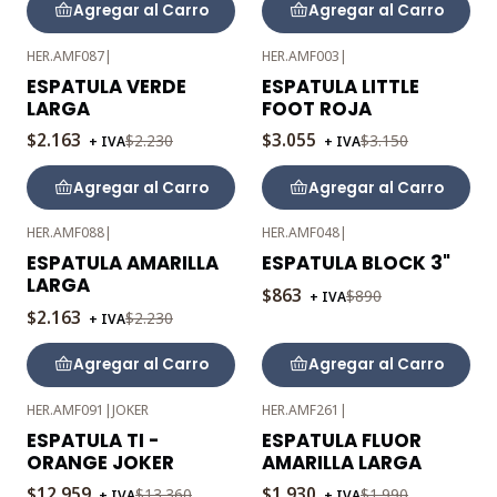
Agregar al Carro
Agregar al Carro
HER.AMF087
|
HER.AMF003
|
-3%
-3%
ESPATULA VERDE
ESPATULA LITTLE
OFF
OFF
LARGA
FOOT ROJA
$2.163
$3.055
$2.230
$3.150
+ IVA
+ IVA
Agregar al Carro
Agregar al Carro
HER.AMF088
|
HER.AMF048
|
-3%
-3%
ESPATULA AMARILLA
ESPATULA BLOCK 3"
OFF
OFF
LARGA
$863
$890
+ IVA
$2.163
$2.230
+ IVA
Agregar al Carro
Agregar al Carro
HER.AMF091
|
JOKER
HER.AMF261
|
-3%
-3%
ESPATULA TI -
ESPATULA FLUOR
OFF
OFF
ORANGE JOKER
AMARILLA LARGA
$12.959
$1.930
$13.360
$1.990
+ IVA
+ IVA