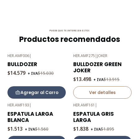
PUEDE QUE TE INTERESEN ESTOS
Productos recomendados
HER.AMF006
|
HER.AMF275
|
JOKER
-3%
-3%
BULLDOZER
BULLDOZER GREEN
OFF
OFF
JOKER
$14.579
$15.030
+ IVA
Agotado
$13.498
$13.915
+ IVA
Agregar al Carro
Ver detalles
HER.AMF193
|
HER.AMF161
|
-3%
-3%
ESPATULA LARGA
ESPATULA GRIS
OFF
OFF
BLANCA
LARGA
$1.513
$1.838
$1.560
$1.895
+ IVA
+ IVA