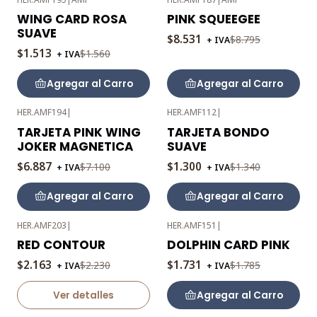
-3%
-3%
WING CARD ROSA
PINK SQUEEGEE
OFF
OFF
SUAVE
$8.531
$8.795
+ IVA
$1.513
$1.560
+ IVA
Agregar al Carro
Agregar al Carro
HER.AMF194
|
HER.AMF112
|
-3%
-3%
TARJETA PINK WING
TARJETA BONDO
OFF
OFF
JOKER MAGNETICA
SUAVE
$6.887
$1.300
$7.100
$1.340
+ IVA
+ IVA
Agregar al Carro
Agregar al Carro
HER.AMF203
|
HER.AMF151
|
-3%
-3%
RED CONTOUR
DOLPHIN CARD PINK
OFF
OFF
$2.163
$1.731
$2.230
$1.785
+ IVA
+ IVA
Agotado
Ver detalles
Agregar al Carro