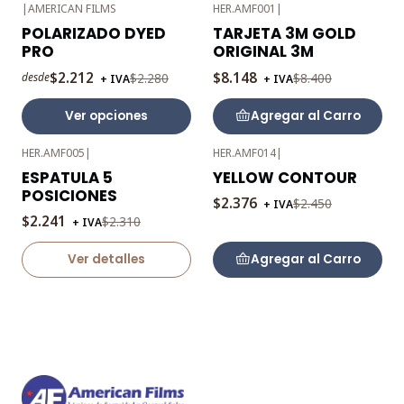
|
AMERICAN FILMS
HER.AMF001
|
-3%
-3%
POLARIZADO DYED
TARJETA 3M GOLD
OFF
OFF
PRO
ORIGINAL 3M
$2.212
$8.148
$2.280
$8.400
desde
+ IVA
+ IVA
Ver opciones
Agregar al Carro
HER.AMF005
|
HER.AMF014
|
-3%
-3%
ESPATULA 5
YELLOW CONTOUR
OFF
OFF
POSICIONES
$2.376
$2.450
+ IVA
Agotado
$2.241
$2.310
+ IVA
Ver detalles
Agregar al Carro