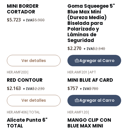
-3%
-3%
MINI BORDER
Goma Squeegee 5"
OFF
OFF
CORTADOR
Blue Max Mini
Agotado
(Dureza Media)
$5.723
$5.900
+ IVA
Biselada para
Polarizado y
Láminas de
Seguridad
$2.270
$2.340
+ IVA
Ver detalles
Agregar al Carro
HER.AMF203
|
HER.AMF201
|
APT
-3%
-3%
RED CONTOUR
MINI BLUE AF CARD
OFF
OFF
$2.163
$757
$2.230
$780
+ IVA
+ IVA
Agotado
Ver detalles
Agregar al Carro
HER.AMF406
|
TOTAL
HER.AMF120
|
-3%
-3%
Alicate Punta 6"
MANGO CLIP CON
OFF
OFF
TOTAL
BLUE MAX MINI