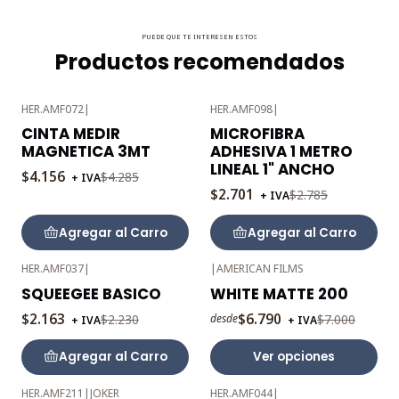
PUEDE QUE TE INTERESEN ESTOS
Productos recomendados
HER.AMF072
|
HER.AMF098
|
-3%
-3%
CINTA MEDIR
MICROFIBRA
OFF
OFF
MAGNETICA 3MT
ADHESIVA 1 METRO
LINEAL 1" ANCHO
$4.156
$4.285
+ IVA
$2.701
$2.785
+ IVA
Agregar al Carro
Agregar al Carro
HER.AMF037
|
|
AMERICAN FILMS
-3%
-3%
SQUEEGEE BASICO
WHITE MATTE 200
OFF
OFF
$2.163
$6.790
$2.230
$7.000
desde
+ IVA
+ IVA
Agregar al Carro
Ver opciones
HER.AMF211
|
JOKER
HER.AMF044
|