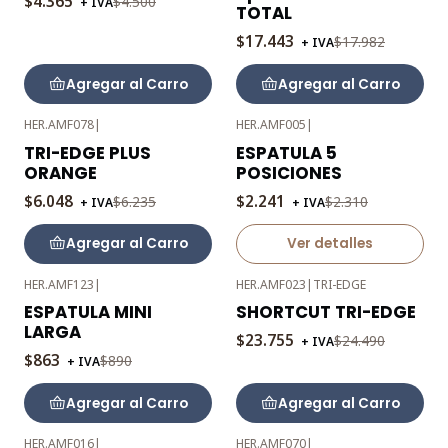
$4.365
$4.500
+ IVA
TOTAL
$17.443
$17.982
+ IVA
Agregar al Carro
Agregar al Carro
HER.AMF078
|
HER.AMF005
|
-3%
-3%
TRI-EDGE PLUS
ESPATULA 5
OFF
OFF
ORANGE
POSICIONES
Agotado
$6.048
$2.241
$6.235
$2.310
+ IVA
+ IVA
Agregar al Carro
Ver detalles
HER.AMF123
|
HER.AMF023
|
TRI-EDGE
-3%
-3%
ESPATULA MINI
SHORTCUT TRI-EDGE
OFF
OFF
LARGA
$23.755
$24.490
+ IVA
$863
$890
+ IVA
Agregar al Carro
Agregar al Carro
HER.AMF016
|
HER.AMF070
|