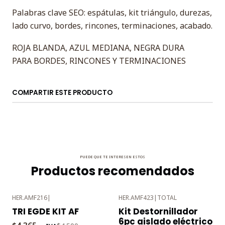
Palabras clave SEO: espátulas, kit triángulo, durezas,
lado curvo, bordes, rincones, terminaciones, acabado.
ROJA BLANDA, AZUL MEDIANA, NEGRA DURA
PARA BORDES, RINCONES Y TERMINACIONES
COMPARTIR ESTE PRODUCTO
PUEDE QUE TE INTERESEN ESTOS
Productos recomendados
HER.AMF216
|
HER.AMF423
|
TOTAL
-3%
-3%
TRI EGDE KIT AF
Kit Destornillador
OFF
OFF
6pc aislado eléctrico