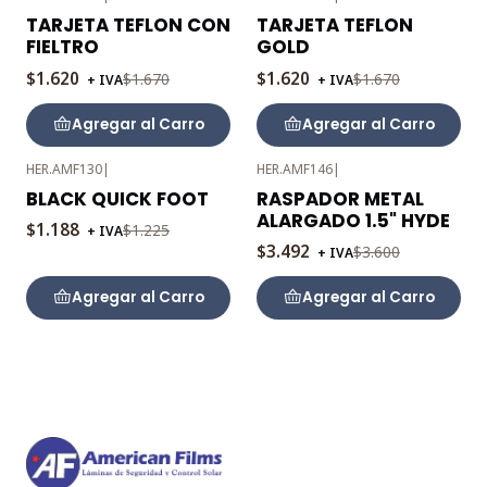
-3%
-3%
TARJETA TEFLON CON
TARJETA TEFLON
OFF
OFF
FIELTRO
GOLD
$1.620
$1.620
$1.670
$1.670
+ IVA
+ IVA
Agregar al Carro
Agregar al Carro
HER.AMF130
|
HER.AMF146
|
-3%
-3%
BLACK QUICK FOOT
RASPADOR METAL
OFF
OFF
ALARGADO 1.5" HYDE
$1.188
$1.225
+ IVA
$3.492
$3.600
+ IVA
Agregar al Carro
Agregar al Carro