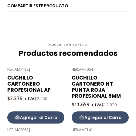
COMPARTIR ESTE PRODUCTO
PUEDE QUE TE INTERESEN ESTOS
Productos recomendados
HER.AMF182
|
HER.AMF064
|
-3%
-3%
CUCHILLO
CUCHILLO
OFF
OFF
CARTONERO
CARTONERO NT
PROFESIONAL AF
PUNTA ROJA
PROFESIONAL 9MM
$2.376
$2.450
+ IVA
$11.659
$12.020
+ IVA
Agregar al Carro
Agregar al Carro
HER.AMF062
|
HER.AMF141
|
-3%
-3%