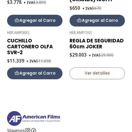
$3.778
$3.895
+ IVA
$650
$670
+ IVA
Agregar al Carro
Agregar al Carro
HER.AMF063
|
HER.AMF150
|
-3%
-3%
CUCHILLO
REGLA DE SEGURIDAD
OFF
OFF
CARTONERO OLFA
60cm JOKER
Agotado
SVR-2
$29.003
$29.900
+ IVA
$11.339
$11.690
+ IVA
Agregar al Carro
Ver detalles
Síguenos