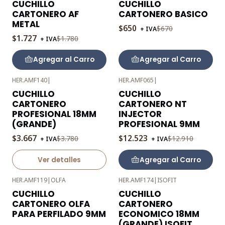
CUCHILLO
CUCHILLO
OFF
OFF
CARTONERO AF
CARTONERO BASICO
METAL
$650
$670
+ IVA
$1.727
$1.780
+ IVA
Agregar al Carro
Agregar al Carro
HER.AMF140
|
HER.AMF065
|
-3%
-3%
CUCHILLO
CUCHILLO
OFF
OFF
CARTONERO
CARTONERO NT
Agotado
PROFESIONAL 18MM
INJECTOR
(GRANDE)
PROFESIONAL 9MM
$3.667
$12.523
$3.780
$12.910
+ IVA
+ IVA
Ver detalles
Agregar al Carro
HER.AMF119
|
OLFA
HER.AMF174
|
ISOFIT
-3%
-3%
CUCHILLO
CUCHILLO
OFF
OFF
CARTONERO OLFA
CARTONERO
PARA PERFILADO 9MM
ECONOMICO 18MM
(GRANDE) ISOFIT