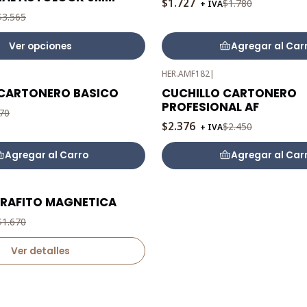
$1.727
$1.780
+ IVA
$3.565
Ver opciones
Agregar al Car
HER.AMF182
|
-3%
 CARTONERO BASICO
CUCHILLO CARTONERO
OFF
PROFESIONAL AF
70
$2.376
$2.450
+ IVA
Agregar al Carro
Agregar al Car
GRAFITO MAGNETICA
$1.670
Ver detalles