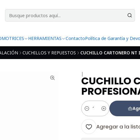
Norma Automotriz de Polarizados
Leer más
OMOTRICES
HERRAMIENTAS
Contacto
Política de Garantía y Dev
ALACIÓN
CUCHILLOS Y REPUESTOS
CUCHILLO CARTONERO NT 
|
CUCHILLO 
PROFESION
Agr
Cantidad
Agregar a la list