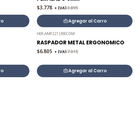
$3.778
$3.895
+ IVA
ro
Agregar al Carro
HER.AMF221
|
RBCOM
-3%
RASPADOR METAL ERGONOMICO
OFF
$6.805
$7.015
+ IVA
ro
Agregar al Carro