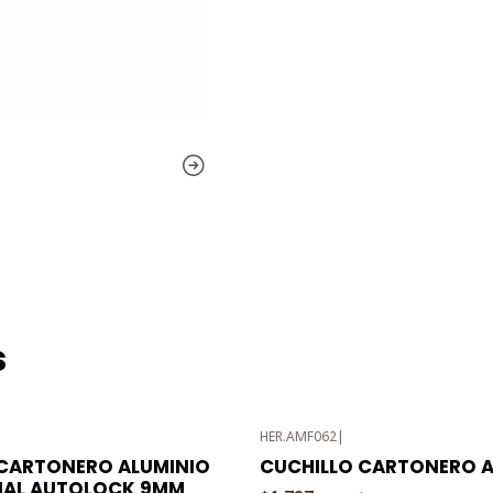
s
HER.AMF062
|
-3%
 CARTONERO ALUMINIO
CUCHILLO CARTONERO A
OFF
NAL AUTOLOCK 9MM