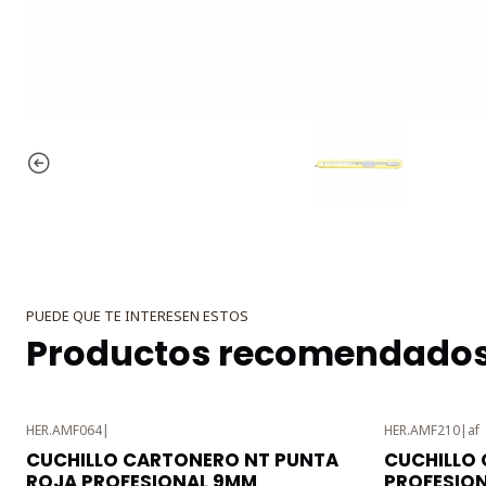
PUEDE QUE TE INTERESEN ESTOS
Productos recomendado
HER.AMF064
|
HER.AMF210
|
af
-3%
-3%
CUCHILLO CARTONERO NT PUNTA
CUCHILLO
OFF
OFF
ROJA PROFESIONAL 9MM
PROFESIO