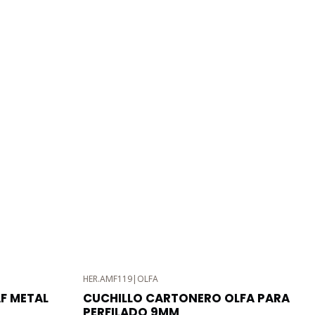
HER.AMF119
|
OLFA
-3%
F METAL
CUCHILLO CARTONERO OLFA PARA
OFF
PERFILADO 9MM