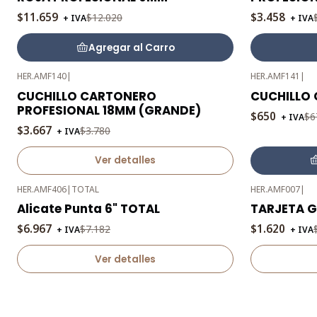
$11.659
$3.458
$12.020
+ IVA
+ IVA
Agregar al Carro
HER.AMF140
|
HER.AMF141
|
-3%
-3%
CUCHILLO CARTONERO
CUCHILLO
OFF
OFF
PROFESIONAL 18MM (GRANDE)
$650
$6
+ IVA
Agotado
$3.667
$3.780
+ IVA
Ver detalles
HER.AMF406
|
TOTAL
HER.AMF007
|
-3%
-3%
Alicate Punta 6" TOTAL
TARJETA 
OFF
OFF
$6.967
$1.620
$7.182
+ IVA
+ IVA
Agotado
Agotado
Ver detalles