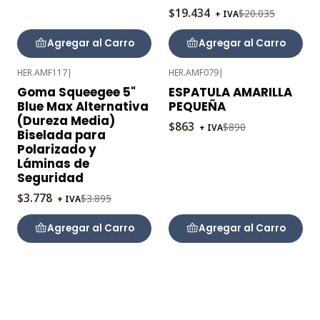
$19.434
$20.035
+ IVA
Agregar al Carro
Agregar al Carro
HER.AMF117
|
HER.AMF079
|
-3%
-3%
Goma Squeegee 5"
ESPATULA AMARILLA
OFF
OFF
Blue Max Alternativa
PEQUEÑA
(Dureza Media)
$863
$890
+ IVA
Biselada para
Polarizado y
Láminas de
Seguridad
$3.778
$3.895
+ IVA
Agregar al Carro
Agregar al Carro