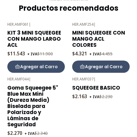
Productos recomendados
HER.AMF061
|
HER.AMF254
|
-3%
-3%
KIT 3 MINI SQUEEGEE
MINI SQUEEGEE CON
OFF
OFF
CON MANGO LARGO
MANGO ACL
ACL
COLORES
$11.543
$4.321
$11.900
$4.455
+ IVA
+ IVA
Agregar al Carro
Agregar al Carro
HER.AMF044
|
HER.AMF037
|
-3%
-3%
Goma Squeegee 5"
SQUEEGEE BASICO
OFF
OFF
Blue Max Mini
$2.163
$2.230
+ IVA
(Dureza Media)
Biselada para
Polarizado y
Láminas de
Seguridad
$2.270
$2.340
+ IVA