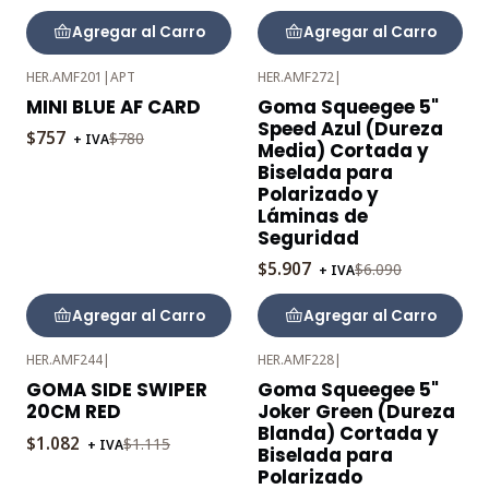
Agregar al Carro
Agregar al Carro
HER.AMF201
|
APT
HER.AMF272
|
-3%
-3%
MINI BLUE AF CARD
Goma Squeegee 5"
OFF
OFF
Speed Azul (Dureza
$757
$780
+ IVA
Media) Cortada y
Biselada para
Polarizado y
Láminas de
Seguridad
$5.907
$6.090
+ IVA
Agregar al Carro
Agregar al Carro
HER.AMF244
|
HER.AMF228
|
-3%
-3%
GOMA SIDE SWIPER
Goma Squeegee 5"
OFF
OFF
20CM RED
Joker Green (Dureza
Blanda) Cortada y
$1.082
$1.115
+ IVA
Biselada para
Polarizado