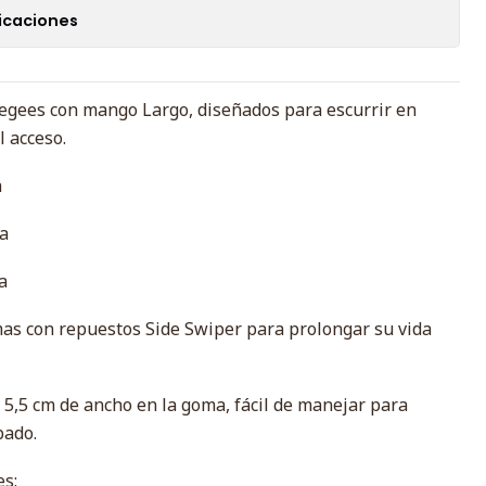
icaciones
eegees con mango Largo, diseñados para escurrir en
l acceso.
a
a
a
mas con repuestos Side Swiper para prolongar su vida
 5,5 cm de ancho en la goma, fácil de manejar para
bado.
es: