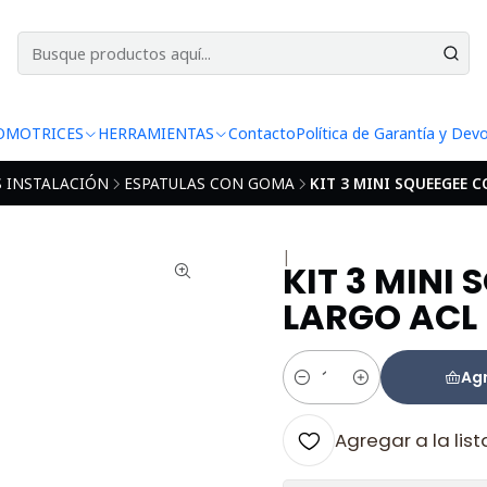
Norma Automotriz de Polarizados
Leer más
OMOTRICES
HERRAMIENTAS
Contacto
Política de Garantía y Dev
 INSTALACIÓN
ESPATULAS CON GOMA
KIT 3 MINI SQUEEGEE 
|
KIT 3 MINI
LARGO ACL
Agr
Cantidad
Agregar a la list