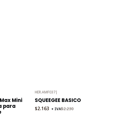
HER.AMF037
|
-3%
Max Mini
SQUEEGEE BASICO
OFF
a para
$2.163
$2.230
+ IVA
e