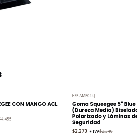
s
HER.AMF044
|
-3%
EGEE CON MANGO ACL
Goma Squeegee 5" Blue 
OFF
(Dureza Media) Biselad
Polarizado y Láminas d
$4.455
Seguridad
$2.270
$2.340
+ IVA