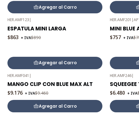
Agregar al Carro
HER.AMF123
|
HER.AMF201
|
AP
-3%
-3%
ESPATULA MINI LARGA
MINI BLUE
OFF
OFF
$863
$757
$890
$7
+ IVA
+ IVA
Agregar al Carro
HER.AMF041
|
HER.AMF246
|
-3%
-3%
MANGO CLIP CON BLUE MAX ALT
SQUEEGEE 
OFF
OFF
$9.176
$6.480
$9.460
+ IVA
+ IVA
Agregar al Carro