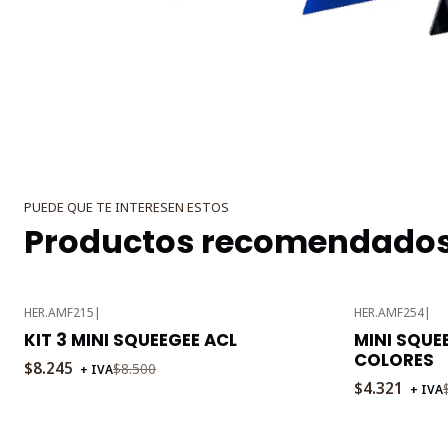
PUEDE QUE TE INTERESEN ESTOS
Productos recomendado
HER.AMF215
|
HER.AMF254
|
-3%
-3%
KIT 3 MINI SQUEEGEE ACL
MINI SQUE
OFF
OFF
COLORES
$8.245
$8.500
+ IVA
$4.321
+ IVA