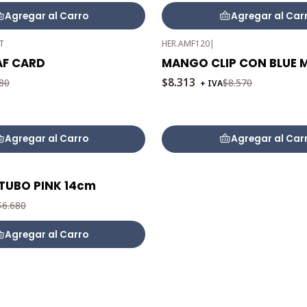
Agregar al Carro
Agregar al Car
T
HER.AMF120
|
-3%
 AF CARD
MANGO CLIP CON BLUE M
OFF
$8.313
80
$8.570
+ IVA
Agregar al Carro
Agregar al Car
TUBO PINK 14cm
$6.680
Agregar al Carro