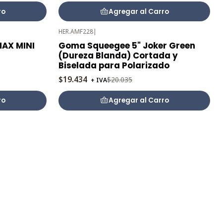
ro
Agregar al Carro
HER.AMF228
|
-3%
AX MINI
Goma Squeegee 5" Joker Green
OFF
(Dureza Blanda) Cortada y
Biselada para Polarizado
$19.434
$20.035
+ IVA
ro
Agregar al Carro