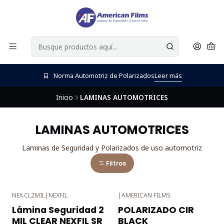
Norma Automotriz de Polarizados
Leer más
Inicio
LAMINAS AUTOMOTRICES
LAMINAS AUTOMOTRICES
Laminas de Seguridad y Polarizados de uso automotriz
Filtros
NEX.CL2MIL
|
NEXFIL
|
AMERICAN FILMS
-3%
-3%
Lámina Seguridad 2
POLARIZADO CIR
OFF
OFF
MIL CLEAR NEXFIL SR
BLACK