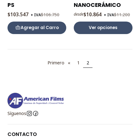
PS
NANOCERÁMICO
$103.547
$10.864
$106.750
$11.200
desde
+ IVA
+ IVA
Agregar al Carro
Ver opciones
Primero
«
1
2
Síguenos
CONTACTO