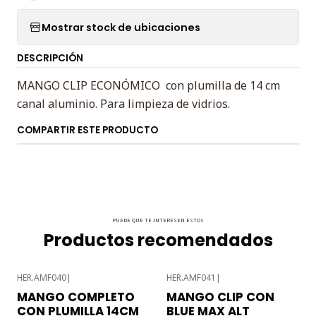
Mostrar stock de ubicaciones
DESCRIPCIÓN
MANGO CLIP ECONÓMICO con plumilla de 14 cm
canal aluminio. Para limpieza de vidrios.
COMPARTIR ESTE PRODUCTO
PUEDE QUE TE INTERESEN ESTOS
Productos recomendados
HER.AMF040
|
HER.AMF041
|
-3%
-3%
MANGO COMPLETO
MANGO CLIP CON
OFF
OFF
CON PLUMILLA 14CM
BLUE MAX ALT