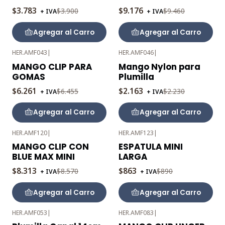
$3.783
$9.176
$3.900
$9.460
+ IVA
+ IVA
Agregar al Carro
Agregar al Carro
HER.AMF043
|
HER.AMF046
|
-3%
-3%
MANGO CLIP PARA
Mango Nylon para
OFF
OFF
GOMAS
Plumilla
$6.261
$2.163
$6.455
$2.230
+ IVA
+ IVA
Agregar al Carro
Agregar al Carro
HER.AMF120
|
HER.AMF123
|
-3%
-3%
MANGO CLIP CON
ESPATULA MINI
OFF
OFF
BLUE MAX MINI
LARGA
$8.313
$863
$8.570
$890
+ IVA
+ IVA
Agregar al Carro
Agregar al Carro
HER.AMF053
|
HER.AMF083
|
-3%
-3%