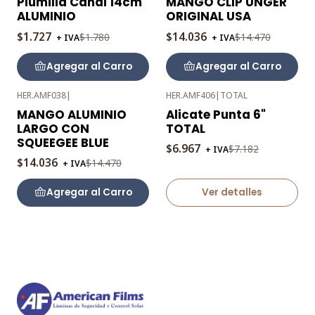
Plumilla Canal 14cm
MANGO CLIP UNGER
OFF
OFF
ALUMINIO
ORIGINAL USA
$1.727
$14.036
$1.780
$14.470
+ IVA
+ IVA
Agregar al Carro
Agregar al Carro
HER.AMF038
|
HER.AMF406
|
TOTAL
-3%
-3%
MANGO ALUMINIO
Alicate Punta 6"
OFF
OFF
LARGO CON
TOTAL
Agotado
SQUEEGEE BLUE
$6.967
$7.182
+ IVA
$14.036
$14.470
+ IVA
Agregar al Carro
Ver detalles