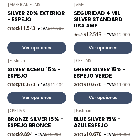
|
AMERICAN FILMS
|
AMF
-3%
-3%
SILVER 20% EXTERIOR
SEGURIDAD 4 MIL
OFF
OFF
- ESPEJO
SILVER STANDARD
USA AMF
$11.543
$11.900
desde
+ IVA
$12.513
$12.900
desde
+ IVA
Ver opciones
Ver opciones
|
Eastman
|
CPFILMS
-3%
-3%
SILVER ACERO 15% -
GREEN SILVER 15% -
OFF
OFF
ESPEJO
ESPEJO VERDE
$10.670
$10.670
$11.000
$11.000
desde
desde
+ IVA
+ IVA
Ver opciones
Ver opciones
|
CPFILMS
|
Eastman
-3%
-3%
BRONZE SILVER 15% -
BLUE SILVER 15% -
OFF
OFF
ESPEJO BRONCE
AZUL ESPEJO
$9.894
$10.670
$10.200
$11.000
desde
desde
+ IVA
+ IVA