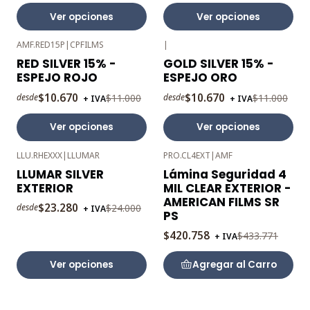
Ver opciones
Ver opciones
AMF.RED15P
|
CPFILMS
|
-3%
-3%
RED SILVER 15% -
GOLD SILVER 15% -
OFF
OFF
ESPEJO ROJO
ESPEJO ORO
$10.670
$10.670
$11.000
$11.000
desde
desde
+ IVA
+ IVA
Ver opciones
Ver opciones
LLU.RHEXXX
|
LLUMAR
PRO.CL4EXT
|
AMF
-3%
-3%
LLUMAR SILVER
Lámina Seguridad 4
OFF
OFF
EXTERIOR
MIL CLEAR EXTERIOR -
AMERICAN FILMS SR
$23.280
$24.000
desde
+ IVA
PS
$420.758
$433.771
+ IVA
Ver opciones
Agregar al Carro