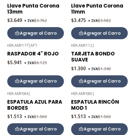
-3%
-3%
Llave Punta Corona
Llave Punta Corona
OFF
OFF
13mm
11mm
$3.649
$3.475
$3.762
$3.582
+ IVA
+ IVA
Agregar al Carro
Agregar al Carro
HER.AMF177
|
APT
HER.AMF112
|
-3%
-3%
RASPADOR 4" ROJO
TARJETA BONDO
OFF
OFF
SUAVE
$5.941
$6.125
+ IVA
$1.300
$1.340
+ IVA
Agregar al Carro
Agregar al Carro
HER.AMF084
|
HER.AMF085
|
-3%
-3%
ESPATULA AZUL PARA
ESPATULA RINCÓN
OFF
OFF
BORDES
MOD 1
$1.513
$1.513
$1.560
$1.560
+ IVA
+ IVA
Agregar al Carro
Agregar al Carro