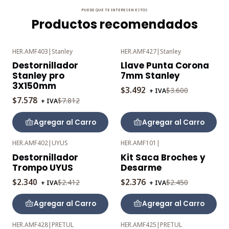
PUEDE QUE TE INTERESEN ESTOS
Productos recomendados
HER.AMF403
|
Stanley
HER.AMF427
|
Stanley
-3%
-3%
Destornillador
Llave Punta Corona
OFF
OFF
Stanley pro
7mm Stanley
3X150mm
$3.492
$3.600
+ IVA
$7.578
$7.812
+ IVA
Agregar al Carro
Agregar al Carro
HER.AMF402
|
UYUS
HER.AMF101
|
-3%
-3%
Destornillador
Kit Saca Broches y
OFF
OFF
Trompo UYUS
Desarme
$2.340
$2.376
$2.412
$2.450
+ IVA
+ IVA
Agregar al Carro
Agregar al Carro
HER.AMF428
|
PRETUL
HER.AMF425
|
PRETUL