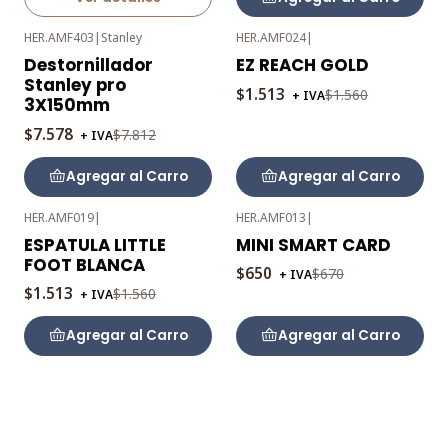
HER.AMF403
|
Stanley
HER.AMF024
|
-3%
-3%
Destornillador
EZ REACH GOLD
OFF
OFF
Stanley pro
$1.513
$1.560
+ IVA
3X150mm
$7.578
$7.812
+ IVA
Agregar al Carro
Agregar al Carro
HER.AMF019
|
HER.AMF013
|
-3%
-3%
ESPATULA LITTLE
MINI SMART CARD
OFF
OFF
FOOT BLANCA
$650
$670
+ IVA
$1.513
$1.560
+ IVA
Agregar al Carro
Agregar al Carro