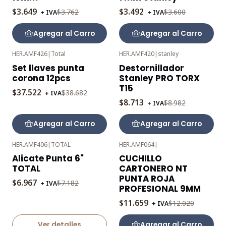
$3.649
$3.492
$3.762
$3.600
+ IVA
+ IVA
Agregar al Carro
Agregar al Carro
HER.AMF426
|
Total
HER.AMF420
|
stanley
-3%
-3%
Set llaves punta
Destornillador
OFF
OFF
corona 12pcs
Stanley PRO TORX
T15
$37.522
$38.682
+ IVA
$8.713
$8.982
+ IVA
Agregar al Carro
Agregar al Carro
HER.AMF406
|
TOTAL
HER.AMF064
|
-3%
-3%
Alicate Punta 6"
CUCHILLO
OFF
OFF
TOTAL
CARTONERO NT
Agotado
PUNTA ROJA
$6.967
$7.182
+ IVA
PROFESIONAL 9MM
$11.659
$12.020
+ IVA
Ver detalles
Agregar al Carro