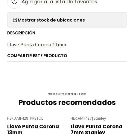
Agregar a la lista de favoritos
Mostrar stock de ubicaciones
DESCRIPCIÓN
Llave Punta Corona 11mm
COMPARTIR ESTE PRODUCTO
PUEDE QUE TE INTERESEN ESTOS
Productos recomendados
HER.AMF428
|
PRETUL
HER.AMF427
|
Stanley
-3%
-3%
Llave Punta Corona
Llave Punta Corona
OFF
OFF
13mm
7mm Stanley