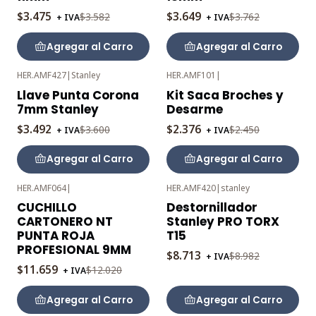
$3.475
$3.649
$3.582
$3.762
+ IVA
+ IVA
Agregar al Carro
Agregar al Carro
HER.AMF427
|
Stanley
HER.AMF101
|
-3%
-3%
Llave Punta Corona
Kit Saca Broches y
OFF
OFF
7mm Stanley
Desarme
$3.492
$2.376
$3.600
$2.450
+ IVA
+ IVA
Agregar al Carro
Agregar al Carro
HER.AMF064
|
HER.AMF420
|
stanley
-3%
-3%
CUCHILLO
Destornillador
OFF
OFF
CARTONERO NT
Stanley PRO TORX
PUNTA ROJA
T15
PROFESIONAL 9MM
$8.713
$8.982
+ IVA
$11.659
$12.020
+ IVA
Agregar al Carro
Agregar al Carro