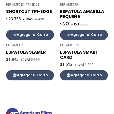
HER.AMF023
|
TRI-EDGE
HER.AMF079
|
-3%
-3%
SHORTCUT TRI-EDGE
ESPATULA AMARILLA
OFF
OFF
PEQUEÑA
$23.755
$24.490
+ IVA
$863
$890
+ IVA
Agregar al Carro
Agregar al Carro
HER.AMF111
|
HER.AMF012
|
-3%
-3%
ESPATULA SLAMER
ESPATULA SMART
OFF
OFF
CARD
$1.945
$2.005
+ IVA
$1.513
$1.560
+ IVA
Agregar al Carro
Agregar al Carro