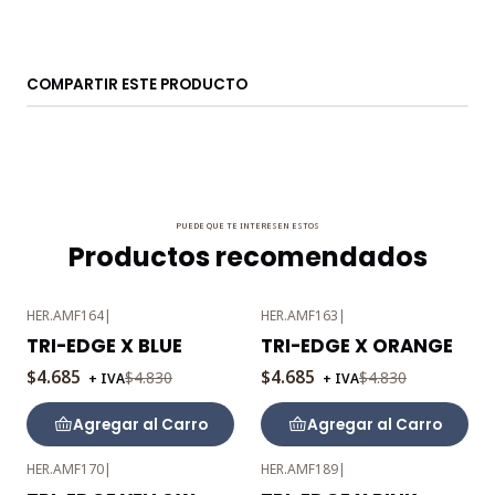
COMPARTIR ESTE PRODUCTO
PUEDE QUE TE INTERESEN ESTOS
Productos recomendados
HER.AMF164
|
HER.AMF163
|
-3%
-3%
TRI-EDGE X BLUE
TRI-EDGE X ORANGE
OFF
OFF
$4.685
$4.685
$4.830
$4.830
+ IVA
+ IVA
Agregar al Carro
Agregar al Carro
HER.AMF170
|
HER.AMF189
|
-3%
-3%