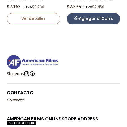
$2.163
$2.376
$2.230
$2.450
+ IVA
+ IVA
Agotado
Ver detalles
Agregar al Carro
Síguenos
CONTACTO
Contacto
AMERICAN FILMS ONLINE STORE ADDRESS
PUNTO DE RECOGIDA