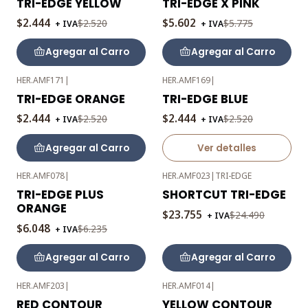
TRI-EDGE YELLOW
TRI-EDGE X PINK
OFF
OFF
$2.444
$5.602
$2.520
$5.775
+ IVA
+ IVA
Agregar al Carro
Agregar al Carro
HER.AMF171
|
HER.AMF169
|
-3%
-3%
TRI-EDGE ORANGE
TRI-EDGE BLUE
OFF
OFF
$2.444
$2.444
$2.520
$2.520
+ IVA
+ IVA
Agotado
Agregar al Carro
Ver detalles
HER.AMF078
|
HER.AMF023
|
TRI-EDGE
-3%
-3%
TRI-EDGE PLUS
SHORTCUT TRI-EDGE
OFF
OFF
ORANGE
$23.755
$24.490
+ IVA
$6.048
$6.235
+ IVA
Agregar al Carro
Agregar al Carro
HER.AMF203
|
HER.AMF014
|
-3%
-3%
RED CONTOUR
YELLOW CONTOUR
OFF
OFF