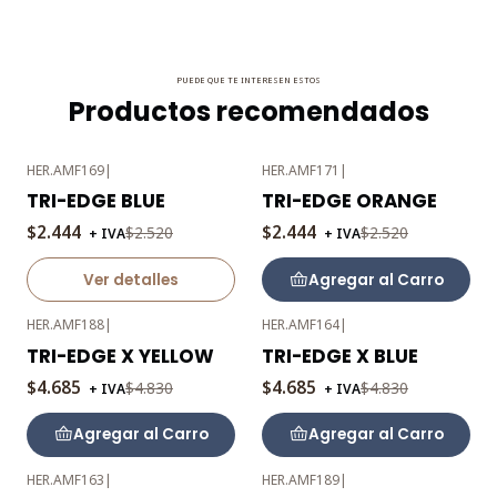
PUEDE QUE TE INTERESEN ESTOS
Productos recomendados
HER.AMF169
|
HER.AMF171
|
-3%
-3%
TRI-EDGE BLUE
TRI-EDGE ORANGE
OFF
OFF
$2.444
$2.444
$2.520
$2.520
+ IVA
+ IVA
Agotado
Ver detalles
Agregar al Carro
HER.AMF188
|
HER.AMF164
|
-3%
-3%
TRI-EDGE X YELLOW
TRI-EDGE X BLUE
OFF
OFF
$4.685
$4.685
$4.830
$4.830
+ IVA
+ IVA
Agregar al Carro
Agregar al Carro
HER.AMF163
|
HER.AMF189
|