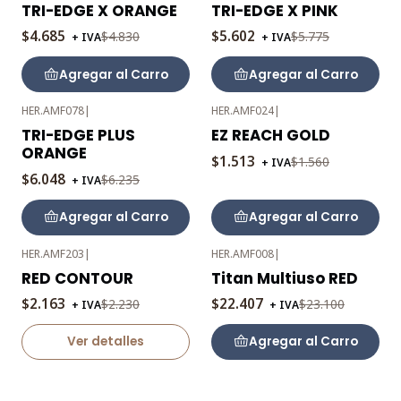
-3%
-3%
TRI-EDGE X ORANGE
TRI-EDGE X PINK
OFF
OFF
$4.685
$5.602
$4.830
$5.775
+ IVA
+ IVA
Agregar al Carro
Agregar al Carro
HER.AMF078
|
HER.AMF024
|
-3%
-3%
TRI-EDGE PLUS
EZ REACH GOLD
OFF
OFF
ORANGE
$1.513
$1.560
+ IVA
$6.048
$6.235
+ IVA
Agregar al Carro
Agregar al Carro
HER.AMF203
|
HER.AMF008
|
-3%
-3%
RED CONTOUR
Titan Multiuso RED
OFF
OFF
$2.163
$22.407
$2.230
$23.100
+ IVA
+ IVA
Agotado
Ver detalles
Agregar al Carro